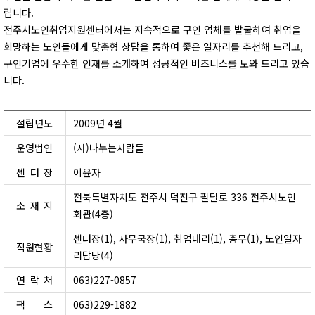
립니다.
전주시노인취업지원센터에서는 지속적으로 구인 업체를 발굴하여 취업을
희망하는 노인들에게 맞춤형 상담을 통하여 좋은 일자리를 추천해 드리고,
구인기업에 우수한 인재를 소개하여 성공적인 비즈니스를 도와 드리고 있습
니다.
설립년도
2009년 4월
운영법인
(사)나누는사람들
센
터
장
이윤자
전북특별자치도 전주시 덕진구 팔달로 336 전주시노인
소
재
지
회관(4층)
센터장(1), 사무국장(1), 취업대리(1), 총무(1), 노인일자
직원현황
리담당(4)
연
락
처
063)227-0857
팩
스
063)229-1882