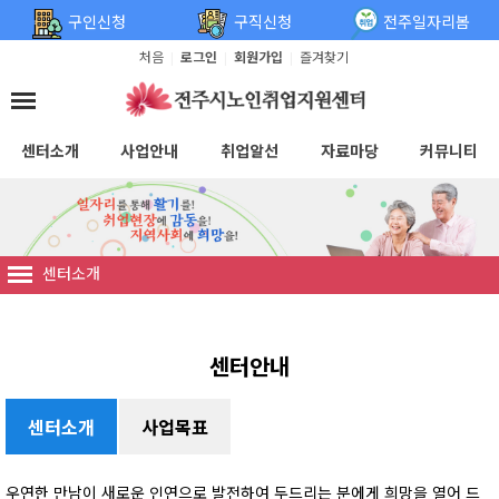
탑메뉴 바로가기
본문 바로가기
구인신청
구직신청
전주일자리봄
처음
로그인
회원가입
즐겨찾기
|
|
|
센터소개
사업안내
취업알선
자료마당
커뮤니티
센터소개
센터안내
센터소개
사업목표
우연한 만남이 새로운 인연으로 발전하여 두드리는 분에게 희망을 열어 드