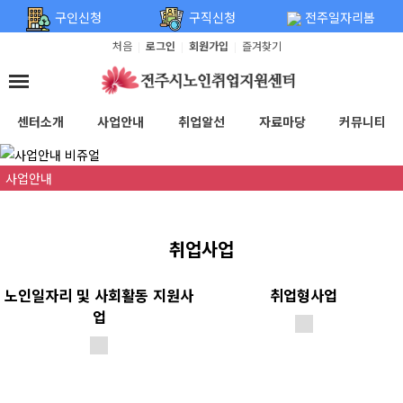
탑메뉴 바로가기
본문 바로가기
구인신청
구직신청
전주일자리봄
처음
로그인
회원가입
즐겨찾기
|
|
|
센터소개
사업안내
취업알선
자료마당
커뮤니티
사업안내
취업사업
노인일자리 및 사회활동 지원사
취업형사업
업