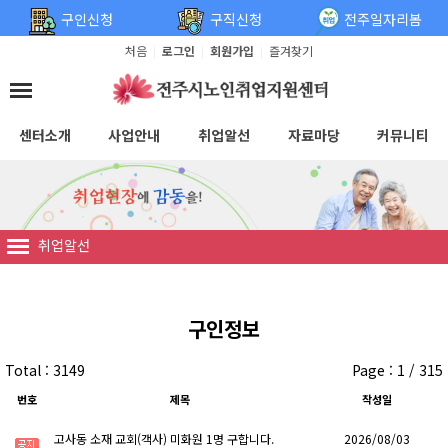
탑메뉴 바로가기
본문 바로가기
구인신청
구직신청
전주일자리봄
처음
로그인
회원가입
즐겨찾기
|
|
|
센터소개
사업안내
취업알선
자료마당
커뮤니티
취업알선
구인정보
Total : 3149
Page : 1 / 315
번호
제목
작성일
고사동 소재 교회(객사) 미화원 1명 구합니다.
2026/08/03