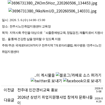
일시
: 2026. 5. 6.(수
) 14:00~15:00
장소
:
전주시노인취업지원센터 교육장
목적
:
지역사회 주민을 대상으로
「
뇌졸중예방교육
,
정밀검진
,
재활치료비 지원사
업
」
을 통해 건강한 삶을 영위할 수 있도록 지원
주최
/
주관
:
국제로타리
3670
지구 전주지역
7
개 로타리클럽
,
예수병원
/
전주시노인
취업지원센터
..이 게시물을
2026-0
이전글
전주대 민간경비교육 홍보
5-08
2026년 상반기 취업지원형사업 참여자 문화나들
2026-0
다음글
4-29
이