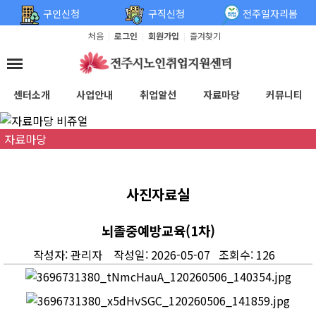
탑메뉴 바로가기
본문 바로가기
구인신청
구직신청
전주일자리봄
처음
로그인
회원가입
즐겨찾기
|
|
|
센터소개
사업안내
취업알선
자료마당
커뮤니티
자료마당
사진자료실
뇌졸중예방교육(1차)
작성자: 관리자 작성일: 2026-05-07 조회수: 126