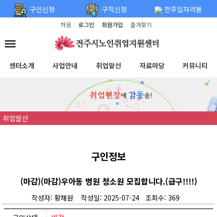
탑메뉴 바로가기
본문 바로가기
구인신청
구직신청
전주일자리봄
처음
로그인
회원가입
즐겨찾기
|
|
|
센터소개
사업안내
취업알선
자료마당
커뮤니티
취업알선
구인정보
(마감)(마감)우아동 병원 청소원 모집합니다.(급구!!!!)
작성자: 황채원 작성일: 2025-07-24 조회수: 369