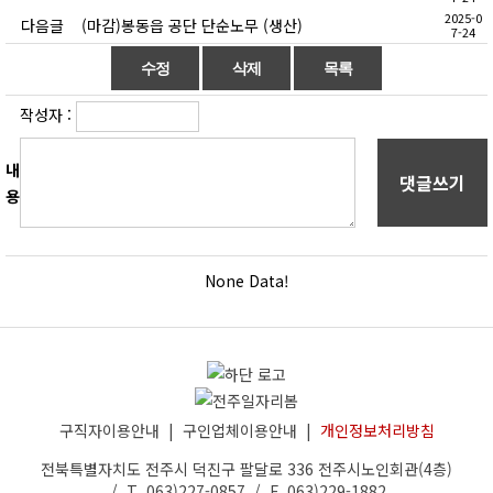
2025-0
다음글
(마감)봉동읍 공단 단순노무 (생산)
7-24
작성자 :
내
댓글쓰기
용
None Data!
구직자이용안내
|
구인업체이용안내
|
개인정보처리방침
전북특별자치도 전주시 덕진구 팔달로 336 전주시노인회관(4층)
/ T. 063)227-0857 / F. 063)229-1882